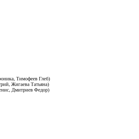
оника, Тимофеев Глеб)
рий, Жигаева Татьяна)
енис, Дмитриев Федор)