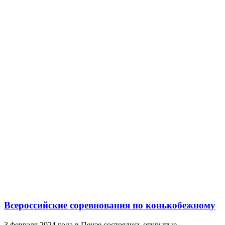
Всероссийские соревнования по конькобежному
3 февраля 2024 года в Пензе состоялись открытые