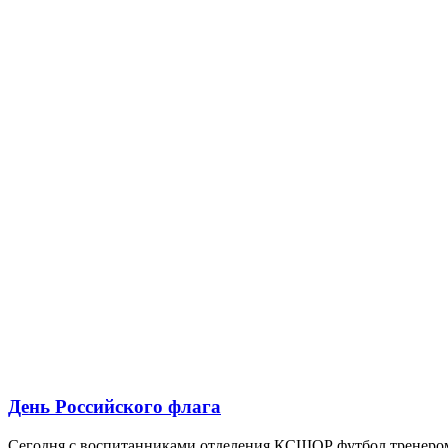
День Российского флага
Сегодня с воспитанниками отделения КСШОР футбол тренером