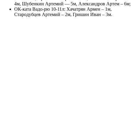
4м, Шубенкин Артемий — 5м, Александров Артем – 6м;
ОК-ката Вадо-рю 10-11л: Хачатрян Армен – 1м,
Стародубцев Артемий – 2м, Гришин Иван – 3м.