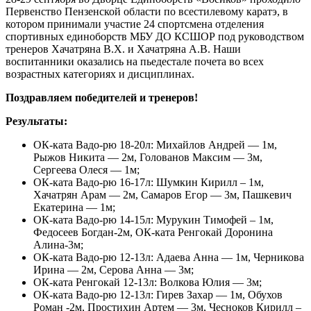
Первенство Пензенской области по всестилевому каратэ, в
котором принимали участие 24 спортсмена отделения
спортивных единоборств МБУ ДО КСШОР под руководством
тренеров Хачатряна В.Х. и Хачатряна А.В. Наши
воспитанники оказались на пьедестале почета во всех
возрастных категориях и дисциплинах.
Поздравляем победителей и тренеров!
Результаты:
ОК-ката Вадо-рю 18-20л: Михайлов Андрей — 1м,
Рыжов Никита — 2м, Голованов Максим — 3м,
Сергеева Олеся — 1м;
ОК-ката Вадо-рю 16-17л: Шумкин Кирилл – 1м,
Хачатрян Арам — 2м, Самаров Егор — 3м, Пашкевич
Екатерина — 1м;
ОК-ката Вадо-рю 14-15л: Мурукин Тимофей – 1м,
Федосеев Богдан-2м, ОК-ката Ренгокай Доронина
Алина-3м;
ОК-ката Вадо-рю 12-13л: Адаева Анна — 1м, Черникова
Ирина — 2м, Серова Анна — 3м;
ОК-ката Ренгокай 12-13л: Волкова Юлия — 3м;
ОК-ката Вадо-рю 12-13л: Гирев Захар — 1м, Обухов
Роман -2м, Простихин Артем — 3м, Чесноков Кирилл –