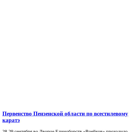
Первенство Пензенской области по всестилевому
каратэ
28-29 сентября во Дворце Единоборств «Воейков» проходило